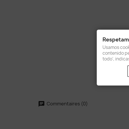
Respetamo
Usamos cooki
contenido per
todo', indic
Commentaires (0)