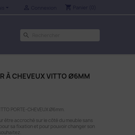
shopping_cart


Panier
(0)
is
Connexion
search
R À CHEVEUX VITTO Ø6MM
n VITTO PORTE-CHEVEUX Ø6mm.
r être accroché sur le côté du meuble sans
pour sa fixation et pour pouvoir changer son
souhaitez.