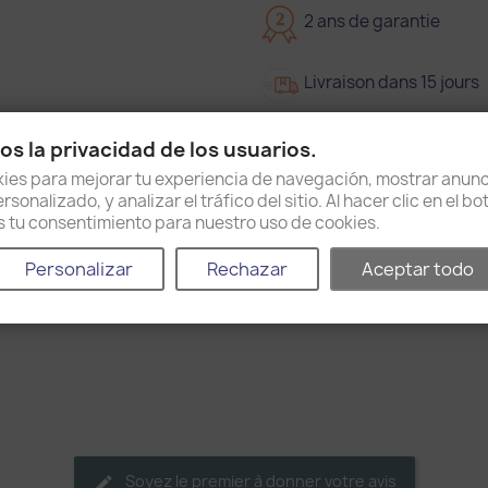
2
2 ans de garantie
Livraison dans 15 jours
Politique d'expédition e
s la privacidad de los usuarios.
es para mejorar tu experiencia de navegación, mostrar anunc
sonalizado, y analizar el tráfico del sitio. Al hacer clic en el b
as tu consentimiento para nuestro uso de cookies.
Détails du produit
Personalizar
Rechazar
Aceptar todo
Référence
53410015
Soyez le premier à donner votre avis