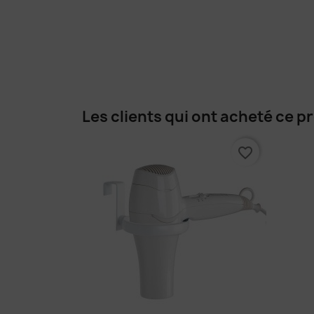
Les clients qui ont acheté ce p
favorite_border