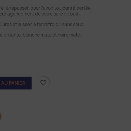
er à repasser, pour l'avoir toujours à portée
leur agencement de votre salle de bain.
ûlures et laisser le fer refroidir sans souci.
e brillante, blanche mate et noire mate.
favorite_border
 AU PANIER