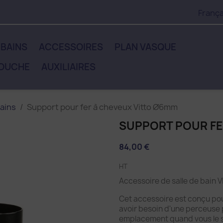
França
 BAINS
ACCESSOIRES
PLAN VASQUE
DOUCHE
AUXILIAIRES
ains
Support pour fer à cheveux Vitto Ø6mm
SUPPORT POUR FE
84,00 €
HT
Accessoire de salle de bai
Cet accessoire est conçu pou
avoir besoin d'une perceuse 
emplacement quand vous le 