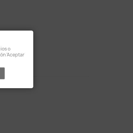
t de retour
ios o
otón 'Aceptar