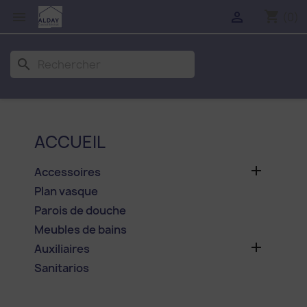
shopping_cart


(0)
search
ACCUEIL

Accessoires
Plan vasque
Parois de douche
Meubles de bains

Auxiliaires
Sanitarios