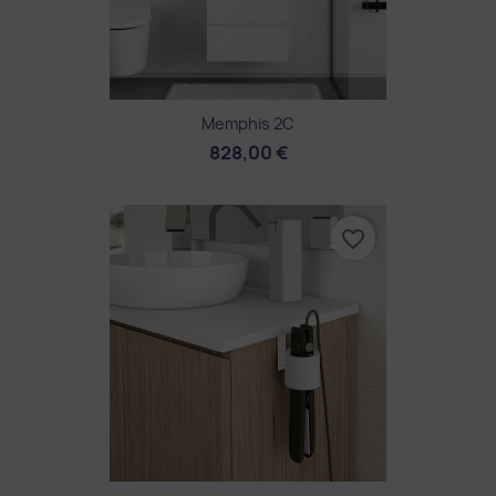
Memphis 2C
828,00 €
favorite_border