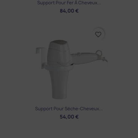
Support Pour Fer À Cheveux...
84,00 €
favorite_border
Support Pour Sèche-Cheveux...
54,00 €