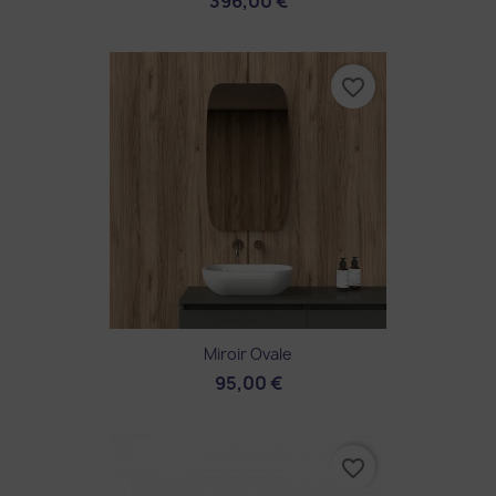
396,00 €
favorite_border
Miroir Ovale
95,00 €
favorite_border