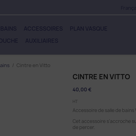
França
 BAINS
ACCESSOIRES
PLAN VASQUE
DOUCHE
AUXILIAIRES
ains
Cintre en Vitto
CINTRE EN VITTO
40,00 €
HT
Accessoire de salle de bai
Cet accessoire s'accroche su
de percer.