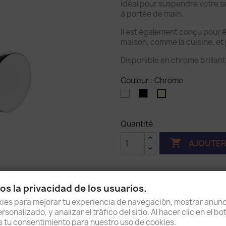
Idéal pour suspendre votre se
à portée de main.
Il est également conçu pour ê
maison, comme la cuisine, et 
Disponible en chrome brillant
Couleur : Chrome
Blanc
Noir
Chrome
mat
Quantité

AJOUTER
s la privacidad de los usuarios.
Partager
es para mejorar tu experiencia de navegación, mostrar anunc
sonalizado, y analizar el tráfico del sitio. Al hacer clic en el b
as tu consentimiento para nuestro uso de cookies.