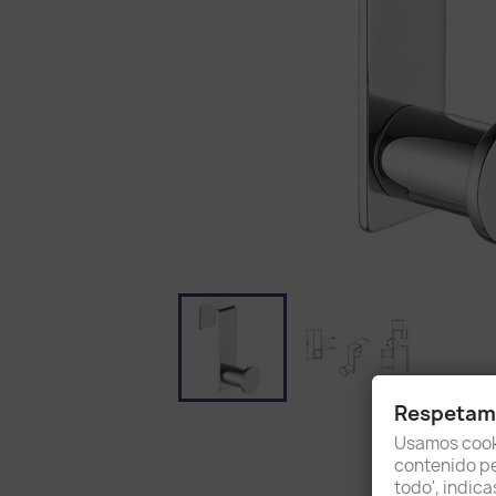
Respetamo
Usamos cooki
contenido per
todo', indic