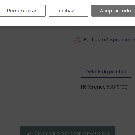
2
2 ans de garantie
Personalizar
Rechazar
Aceptar todo
Livraison dans 15 jours
Politique d'expédition e
Détails du produit
Référence
53510100
Soyez le premier à donner votre avis