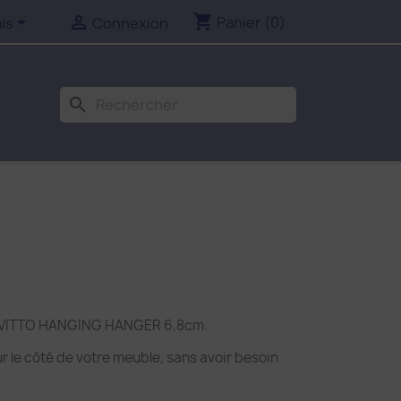
shopping_cart


Panier
(0)
is
Connexion
search
ns VITTO HANGING HANGER 6,8cm.
r le côté de votre meuble, sans avoir besoin