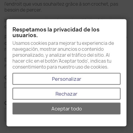
l'endroit que vous souhaitez grâce à son crochet, pas
besoin de percer.
Il donnera un aspect moderne et sophistiqué à votre salle
de bains grâce à ses petits détails ronds.
Respetamos la privacidad de los
usuarios.
Pour obtenir ce look total, vous pouvez décorer votre salle
Usamos cookies para mejorar tu experiencia de
de bains ou vos toilettes en combinant ce produit avec le
navegación, mostrar anuncios o contenido
reste des accessoires de la collection.
personalizado, y analizar el tráfico del sitio. Al
Disponible en finition chromée brillante, blanche mate et
hacer clic en el botón 'Aceptar todo', indicas tu
noire mate.
consentimiento para nuestro uso de cookies.
Couleur : Chrome
Personalizar
Blanc
Noir
Chrome
mat
Rechazar
Quantité
Aceptar todo

favorite_border
AJOUTER AU PANIER