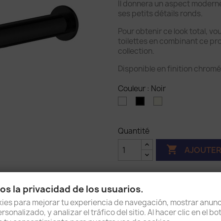
Il donnera un aspect moderne 
ses petits détails ronds.
Pour obtenir ce look total, v
toilettes en combinant ce pro
collection.
Disponible en finition chromé
Couleur : Noir
Blanc
Chrome
Noir
mat
Quantité

AJOUTER
s la privacidad de los usuarios.
es para mejorar tu experiencia de navegación, mostrar anunc
Partager
sonalizado, y analizar el tráfico del sitio. Al hacer clic en el b