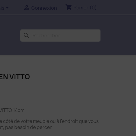
shopping_cart


Panier
(0)
is
Connexion
search
EN VITTO
 VITTO 14cm.
e côté de votre meuble ou à l'endroit que vous
t, pas besoin de percer.