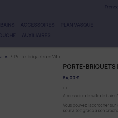
França
 BAINS
ACCESSOIRES
PLAN VASQUE
DOUCHE
AUXILIAIRES
ains
Porte-briquets en Vitto
PORTE-BRIQUETS 
54,00 €
HT
Accessoire de salle de bains
Vous pouvez l'accrocher sur l
souhaitez grâce à son croche