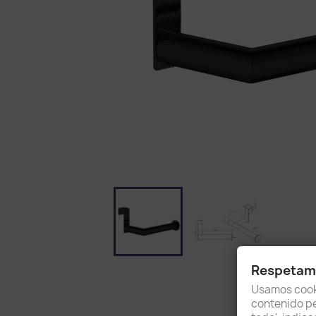
Respetamo
Usamos cooki
contenido per