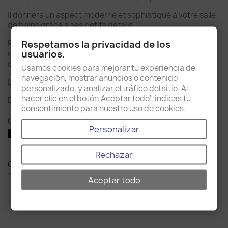
Il donnera un aspect moderne et sophistiqué à votre salle
de bains grâce à ses petits détails.
Respetamos la privacidad de los
Pour obtenir ce look totalement moderne, vous pouvez
usuarios.
décorer votre salle de bains ou vos toilettes en combinant
ce produit avec le reste des accessoires de la collection.
Usamos cookies para mejorar tu experiencia de
navegación, mostrar anuncios o contenido
Le matériel d'accrochage mural est inclus.
personalizado, y analizar el tráfico del sitio. Al
hacer clic en el botón 'Aceptar todo', indicas tu
Disponible en finition chromée brillante et noire mate.
consentimiento para nuestro uso de cookies.
Couleur : Noir
Personalizar
Chrome
Noir
Rechazar
Quantité
Aceptar todo

favorite_border
AJOUTER AU PANIER