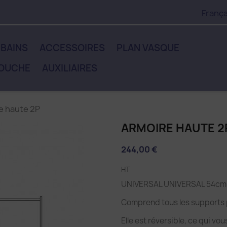
França
 BAINS
ACCESSOIRES
PLAN VASQUE
DOUCHE
AUXILIAIRES
e haute 2P
ARMOIRE HAUTE 2
244,00 €
HT
UNIVERSAL UNIVERSAL 54cm 
Comprend tous les supports p
Elle est réversible, ce qui vo