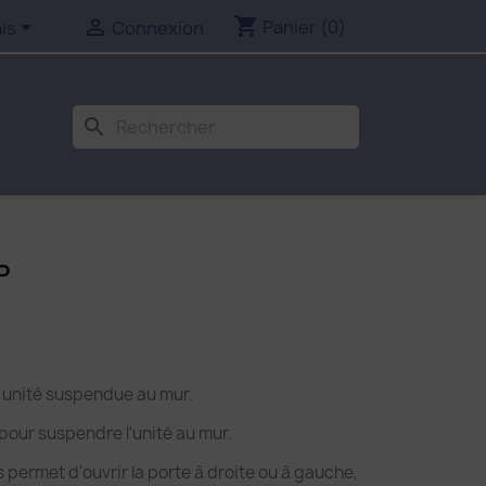
shopping_cart


Panier
(0)
is
Connexion
search
P
unité suspendue au mur.
our suspendre l'unité au mur.
us permet d'ouvrir la porte à droite ou à gauche,