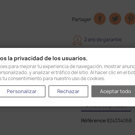
Partager
2
2 ans de garantie
Livraison dans 15 jours
s la privacidad de los usuarios.
es para mejorar tu experiencia de navegación, mostrar anunc
sonalizado, y analizar el tráfico del sitio. Al hacer clic en el b
Politique d'expédition e
as tu consentimiento para nuestro uso de cookies.
Personalizar
Rechazar
Aceptar todo
Détails du produit
Référence
824334068