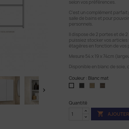
selon vos préférences.
C'est un complément parfait
salle de bains et pour pouvoir
personnels.
Il dispose de 2 portes et de 
puissiez stocker vos articles
étagères en fonction de vos 
Mesure 54 x 19 x 74cm (large
Disponible en blanc de soie, 
Couleur : Blanc mat
Cendre
Nature
Nebraska
Blanc

mat
Quantité

AJOUTER