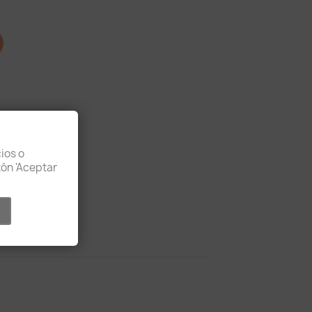
ios o
otón 'Aceptar
t de retour