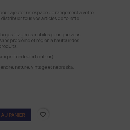
 pour ajouter un espace de rangement à votre
 distribuer tous vos articles de toilette
2 larges étagères mobiles pour que vous
 sans problème et régler la hauteur des
produits.
ur x profondeur x hauteur).
cendre, nature, vintage et nebraska.
favorite_border
 AU PANIER