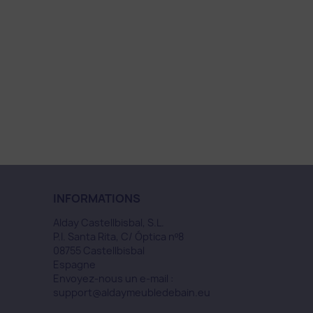
INFORMATIONS
Alday Castellbisbal, S.L.
P.I. Santa Rita, C/ Óptica nº8
08755 Castellbisbal
Espagne
Envoyez-nous un e-mail :
support@aldaymeubledebain.eu