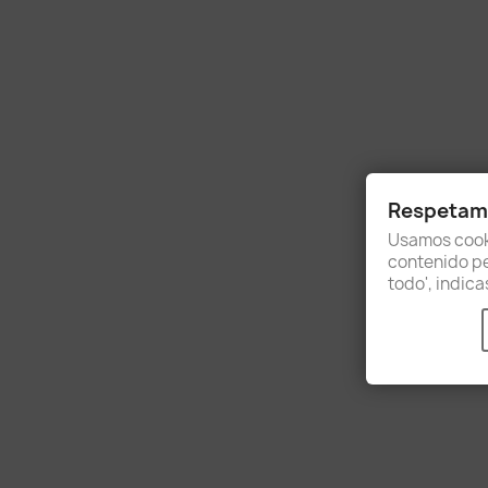
Respetamo
Usamos cooki
contenido per
todo', indic