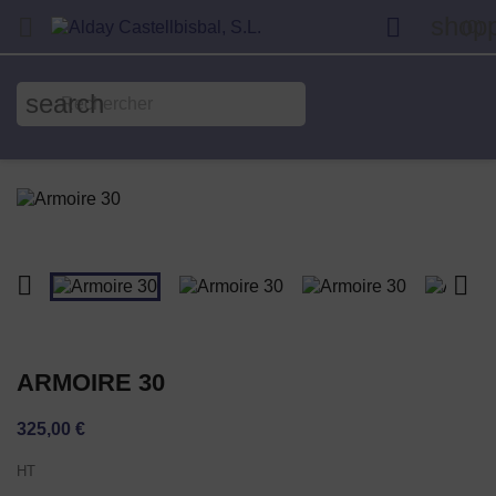
shopp


(0)
search


ARMOIRE 30
325,00 €
HT