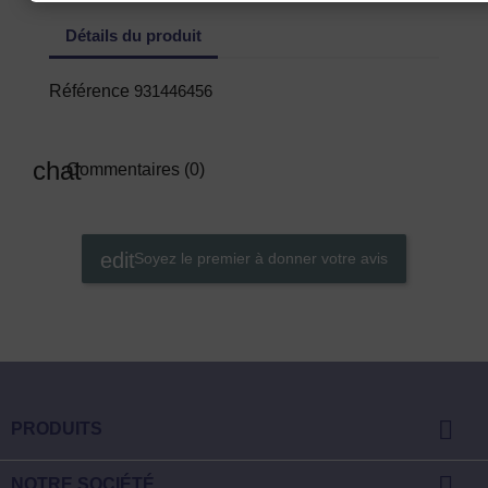
Détails du produit
Référence
931446456
Commentaires (0)
Soyez le premier à donner votre avis

PRODUITS

NOTRE SOCIÉTÉ