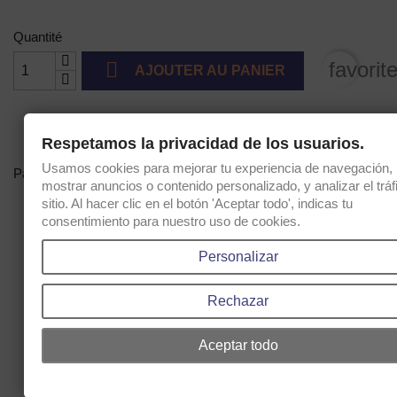
mat
Quantité

favorit
AJOUTER AU PANIER
Respetamos la privacidad de los usuarios.
Usamos cookies para mejorar tu experiencia de navegación,
Partager
mostrar anuncios o contenido personalizado, y analizar el tráf
sitio. Al hacer clic en el botón 'Aceptar todo', indicas tu
consentimiento para nuestro uso de cookies.
2 ans de garantie
Personalizar
Livraison dans 15 jours
Rechazar
Politique d'expédition et de retour
Aceptar todo