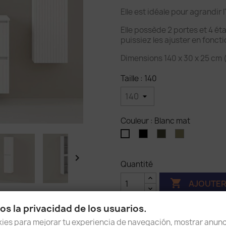
Elle est idéale pour agrandir
Elle possède 2 portes et 4 ét
puissiez les ajuster en fonct
Dimensions 140 x 30 x 25 cm 
Taille : 140
Couleur : Blanc mat
Noir
Vert
Cactus
Blanc
forêt
mat

Quantité

AJOUTER
s la privacidad de los usuarios.
es para mejorar tu experiencia de navegación, mostrar anunc