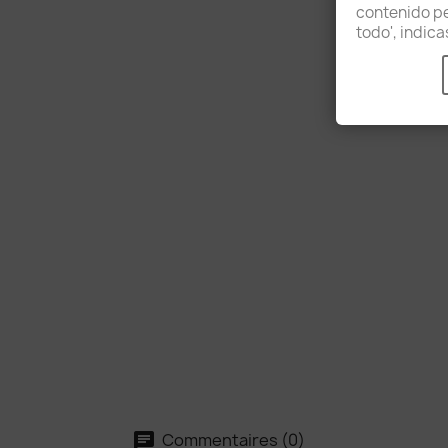
contenido per
todo', indic
Commentaires (0)