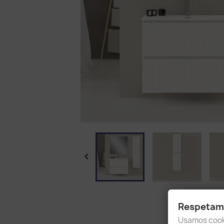

Respetamo
Usamos cooki