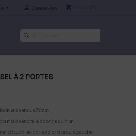
shopping_cart


Panier
(0)
is
Connexion
search
RSEL À 2 PORTES
de bain suspendue 30cm.
pour suspendre la colonne au mur.
rmet d'ouvrir les portes à droite ou à gauche.