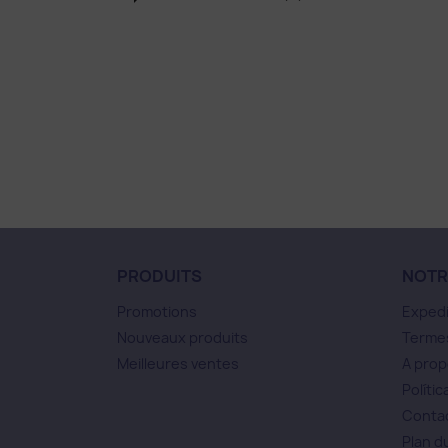
PRODUITS
NOTR
Promotions
Expedi
Nouveaux produits
Termes
Meilleures ventes
A prop
Polític
Conta
Plan d