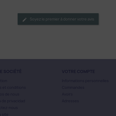
Soyez le premier à donner votre avis
E SOCIÉTÉ
VOTRE COMPTE
tion
Informations personnelles
 et conditions
Commandes
os de nous
Avoirs
a de privacidad
Adresses
ctez-nous
u site