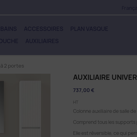
França
 BAINS
ACCESSOIRES
PLAN VASQUE
DOUCHE
AUXILIAIRES
 à 2 portes
AUXILIAIRE UNIVE
737,00 €
HT
Colonne auxiliaire de salle 
Comprend tous les supports 
Elle est réversible, ce qui pe