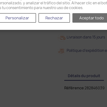
sonalizado, y analizar el tráfico del sitio. Al hacer clic en el b
Partager
as tu consentimiento para nuestro uso de cookies.
Personalizar
Rechazar
Aceptar todo
2
2 ans de garantie
Livraison dans 15 jours
Politique d'expédition e
Détails du produit
Référence
282846039