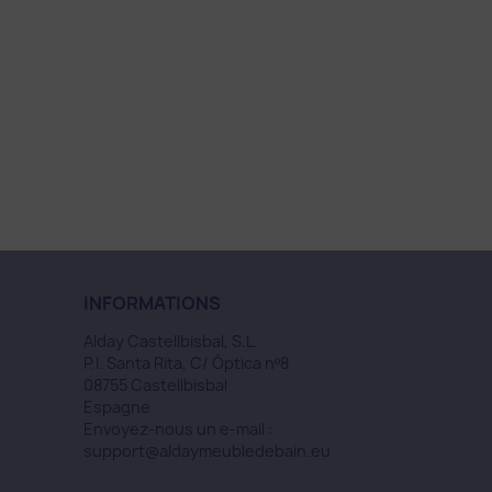
INFORMATIONS
Alday Castellbisbal, S.L.
P.I. Santa Rita, C/ Óptica nº8
08755 Castellbisbal
Espagne
Envoyez-nous un e-mail :
support@aldaymeubledebain.eu