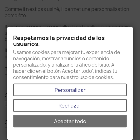
Comme il n'est pas usiné, il permet une personnalisation
complète.
Il est conçu pour être installé dans la salle de bains, mais
sa grande polyvalence lui permet d'être installé dans les
Respetamos la privacidad de los
buanderies, les espaces de travail...
usuarios.
Il est recommandé de le sécher avec un chiffon s'il est
Usamos cookies para mejorar tu experiencia de
mouillé pendant l'utilisation.
navegación, mostrar anuncios o contenido
personalizado, y analizar el tráfico del sitio. Al
Taille : 60
hacer clic en el botón 'Aceptar todo', indicas tu
consentimiento para nuestro uso de cookies.
Personalizar
Couleur : Blanc mat
Nature
Blanc
Rechazar
mat
Aceptar todo
Quantité

favorite_border
AJOUTER AU PANIER