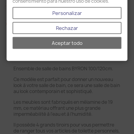
consentimiento para nuestro uso de cookies.
Livraison dans 15 jours
Personalizar
Politique d'expédition et de retour
Rechazar
Aceptar todo
Description
Détails du produit
Ensemble de salle de bains BYRON 100/120cm.
Ce modèle est parfait pour donner un nouveau
look à votre salle de bain, ce sera une salle de bain
au look contemporain et sophistiqué.
Les meubles sont fabriqués en mélamine de 19
mm, ce matériau offrant une plus grande
imperméabilité à l'eau et à l'humidité.
Il possède 4 grands tiroirs pour vous permettre
de ranger tous vos articles de toilette personnels,