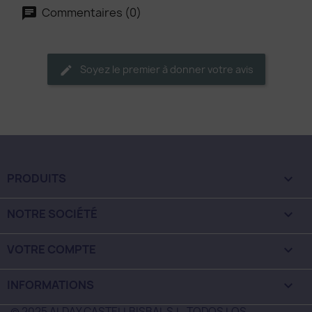
Commentaires (0)
Soyez le premier à donner votre avis
PRODUITS

NOTRE SOCIÉTÉ

VOTRE COMPTE

INFORMATIONS
keyboard_arrow_down
© 2025 ALDAY CASTELLBISBAL S.L. TODOS LOS