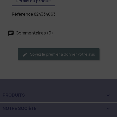
Détails du produit
Référence
824334063
Commentaires (0)
Soyez le premier à donner votre avis
PRODUITS

NOTRE SOCIÉTÉ
