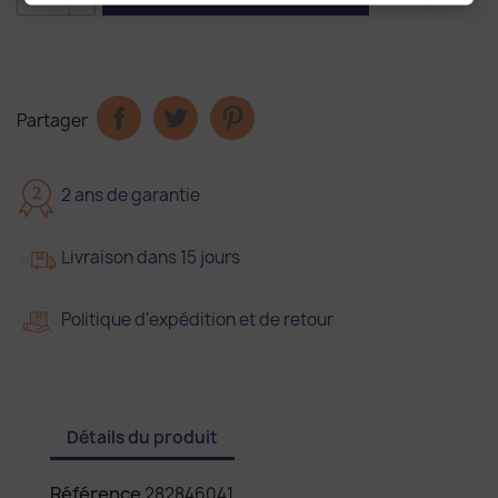
Partager
2
2 ans de garantie
Livraison dans 15 jours
Politique d'expédition et de retour
Détails du produit
Référence
282846041