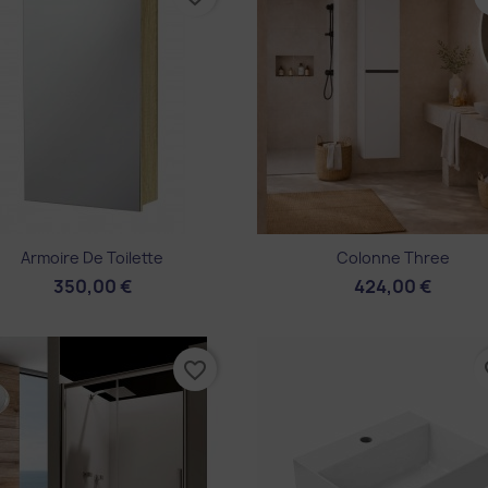
Aperçu rapide
Aperçu rapide


Armoire De Toilette
Colonne Three
350,00 €
424,00 €
favorite_border
fa