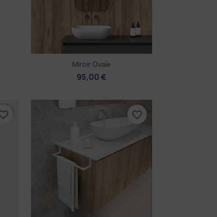
Aperçu rapide

Miroir Ovale
95,00 €
vorite_border
favorite_border