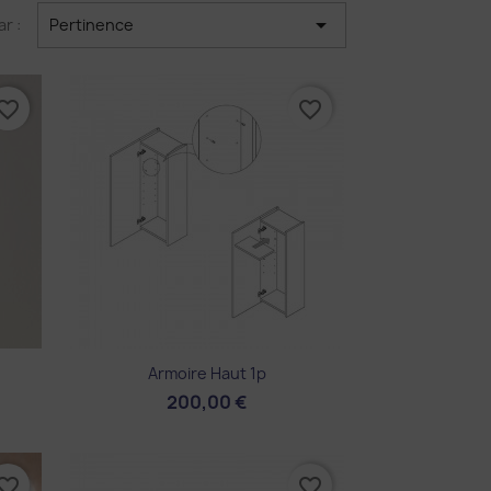

ar :
Pertinence
vorite_border
favorite_border
Aperçu rapide

Armoire Haut 1p
200,00 €
vorite_border
favorite_border