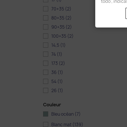
todo', indic
70+35
(2)
Affic
80+35
(2)
90+35
(2)
100+35
(2)
14,5
(1)
74
(1)
173
(2)
36
(1)
54
(1)
26
(1)
Couleur
Bleu océan
(7)
Blanc mat
(139)