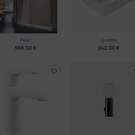
Aperçu rapide
Aperçu rapide


Pearl
Quadro
988,00 €
242,00 €
favorite_border
fa