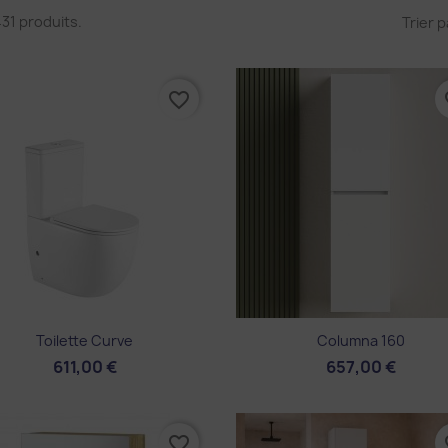
 431 produits.
Trier p
favorite_border
fa
Aperçu rapide
Aperçu rapide


Toilette Curve
Columna 160
611,00 €
657,00 €
favorite_border
fa