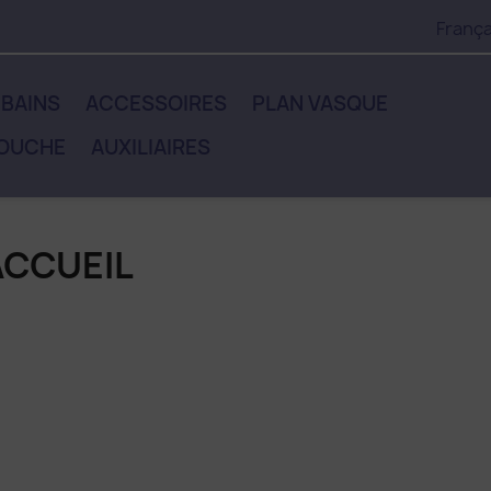
França
 BAINS
ACCESSOIRES
PLAN VASQUE
DOUCHE
AUXILIAIRES
ACCUEIL