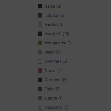
Sepia
(2)
Tobaco
(3)
Vanille
(2)
Vert forêt
(18)
Vert menthe
(1)
Vison
(6)
Chrome
(55)
Cuivre
(1)
Carbone
(6)
Teka
(17)
Natura
(1)
Calacatta
(7)