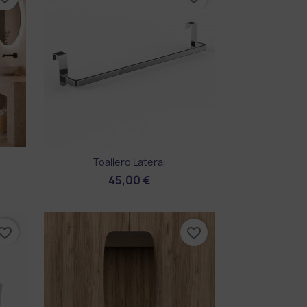
Aperçu rapide

Toallero Lateral
45,00 €
vorite_border
favorite_border