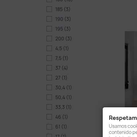
185
(3)
190
(3)
195
(3)
200
(3)
4,5
(1)
7,5
(1)
37
(4)
27
(1)
30,4
(1)
50,4
(1)
33,3
(1)
46
(1)
Respetamo
Usamos cooki
61
(1)
contenido per
17
(1)