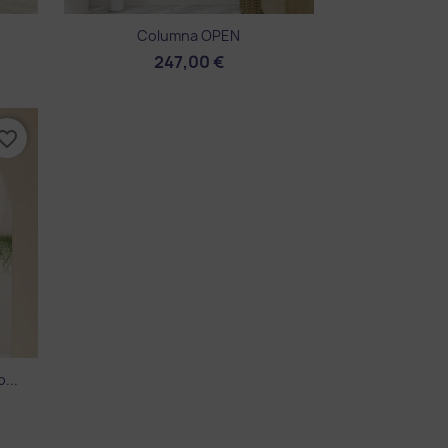
Vista rápida

Columna OPEN
247,00 €
vorite_border
...