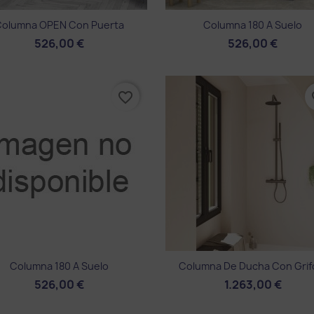
Vista rápida
Vista rápida


Columna OPEN Con Puerta
Columna 180 A Suelo
526,00 €
526,00 €
favorite_border
fa
Vista rápida
Vista rápida


Columna 180 A Suelo
Columna De Ducha Con Grifo
526,00 €
1.263,00 €