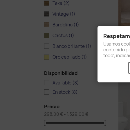
Teka
(2)
Vintage
(1)
Bardolino
(1)
Respetamo
Cactus
(1)
Usamos cooki
Blanco brillante
(1)
contenido per
todo', indic
Oro cepillado
(1)
Disponibilidad
Available
(8)
En stock
(8)
Precio
298,00 € - 1.529,00 €