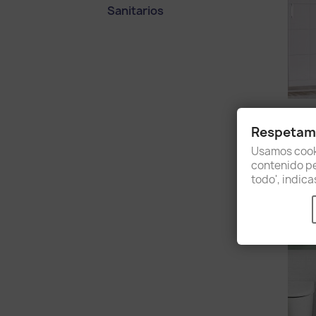
Sanitarios
Respetamo
Usamos cooki
contenido per
todo', indic