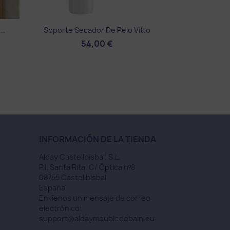
Vista rápida

..
Soporte Secador De Pelo Vitto
54,00 €
INFORMACIÓN DE LA TIENDA
Alday Castellbisbal, S.L.
P.I. Santa Rita, C/ Óptica nº8
08755 Castellbisbal
España
Envíenos un mensaje de correo
electrónico:
support@aldaymeubledebain.eu