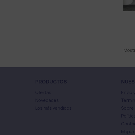
Mostr
PRODUCTOS
NUES
Ofertas
Envío 
Novedades
Términ
Los más vendidos
Sobre
Polític
Conta
Mapa d