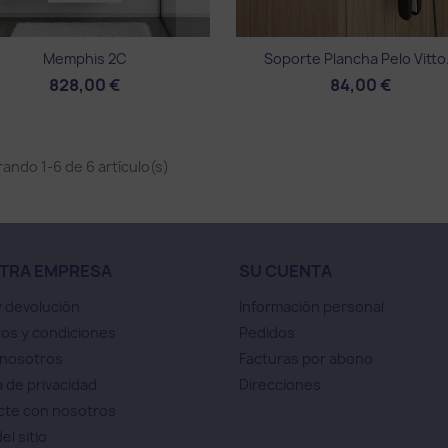
Vista rápida
Vista rápida


Memphis 2C
Soporte Plancha Pelo Vitto.
828,00 €
84,00 €
ando 1-6 de 6 artículo(s)
TRA EMPRESA
SU CUENTA
y devolución
Información personal
os y condiciones
Pedidos
 nosotros
Facturas por abono
a de privacidad
Direcciones
cte con nosotros
el sitio