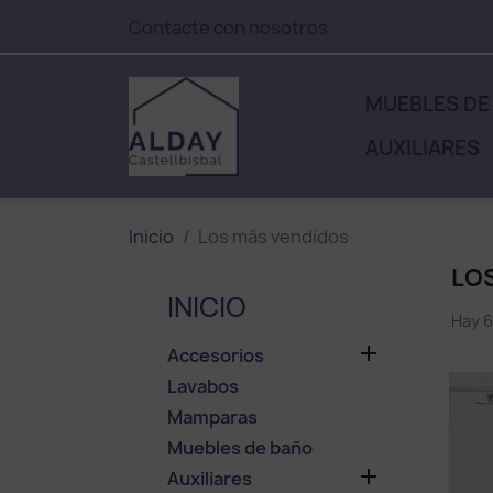
Contacte con nosotros
MUEBLES DE
AUXILIARES
Inicio
Los más vendidos
LO
INICIO
Hay 6

Accesorios
Lavabos
Mamparas
Muebles de baño

Auxiliares