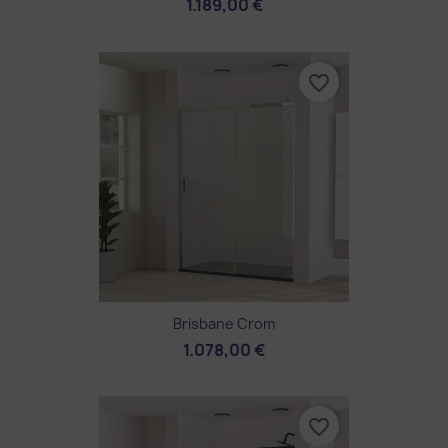
1.189,00 €
favorite_border
Brisbane Crom
1.078,00 €
favorite_border