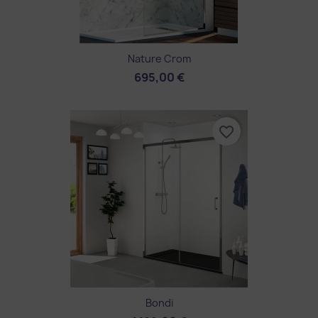
Nature Crom
695,00 €
favorite_border
Bondi