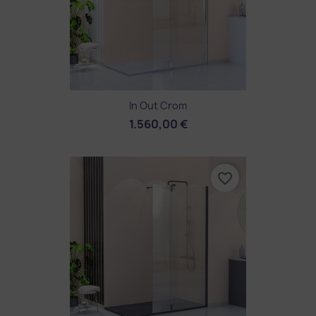
In Out Crom
1.560,00 €
favorite_border