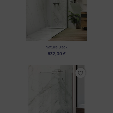
Nature Black
832,00 €
favorite_border