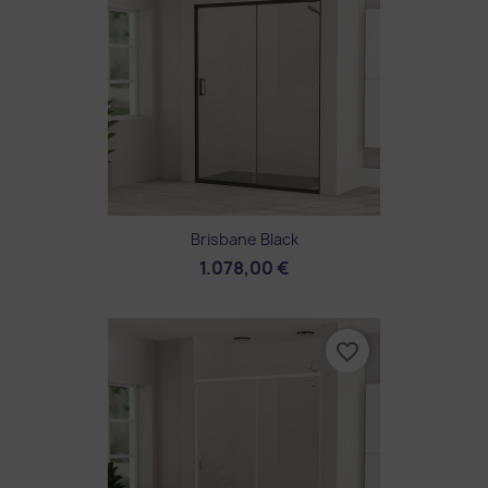
Brisbane Black
1.078,00 €
favorite_border