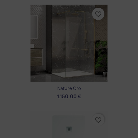
favorite_border
Nature Oro
1.150,00 €
favorite_border