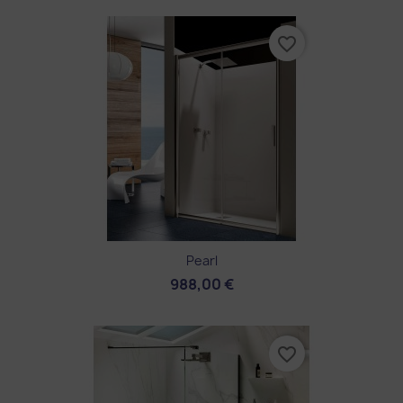
favorite_border
Pearl
988,00 €
favorite_border