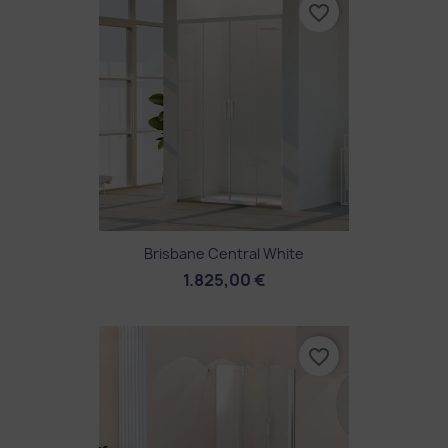
favorite_border
Brisbane Central White
1.825,00 €
favorite_border