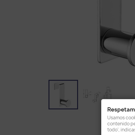
Respetamo
Usamos cooki
contenido per
todo', indic