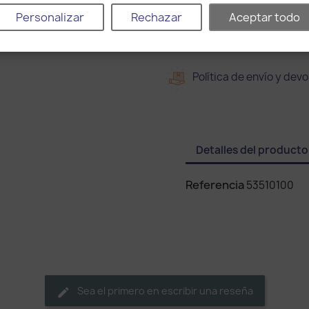
Personalizar
Rechazar
Aceptar todo
Entrega en 15 días
Política de envío y devo
Detalles del producto
Referencia
53510100
Sea el primero en escribir una reseña