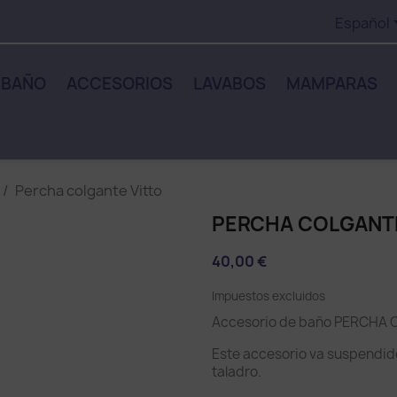
Español
 BAÑO
ACCESORIOS
LAVABOS
MAMPARAS
Percha colgante Vitto
PERCHA COLGANT
40,00 €
Impuestos excluidos
Accesorio de baño PERCHA 
Este accesorio va suspendido
taladro.