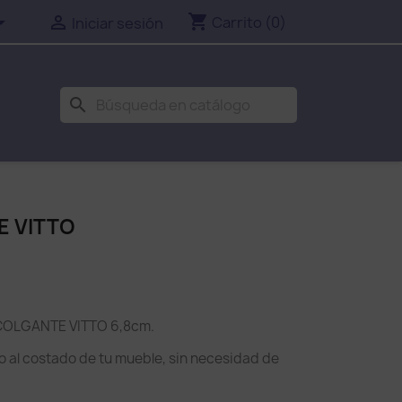
shopping_cart


Carrito
(0)
Iniciar sesión
search
E VITTO
COLGANTE VITTO 6,8cm.
 al costado de tu mueble, sin necesidad de