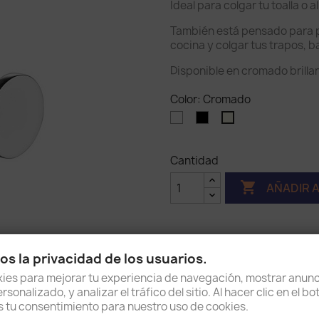
Ideal para colgar tu toalla o
También está pensado para p
cocina y colgar tus trapos, ba
Disponible en cromado brilla
Color: Cromado
Blanco
Negro
Cromado
Mate
Cantidad

AÑADIR 
s la privacidad de los usuarios.
Compartir
es para mejorar tu experiencia de navegación, mostrar anunc
sonalizado, y analizar el tráfico del sitio. Al hacer clic en el b
as tu consentimiento para nuestro uso de cookies.
2
2 años de garantía