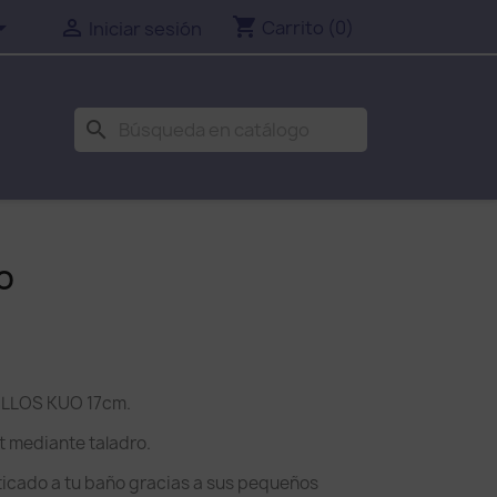
shopping_cart


Carrito
(0)
Iniciar sesión
search
O
OLLOS KUO 17cm.
t mediante taladro.
ticado a tu baño gracias a sus pequeños