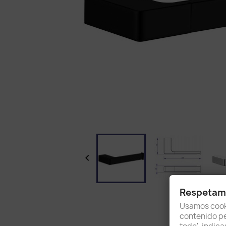

Respetamo
Usamos cooki
contenido per