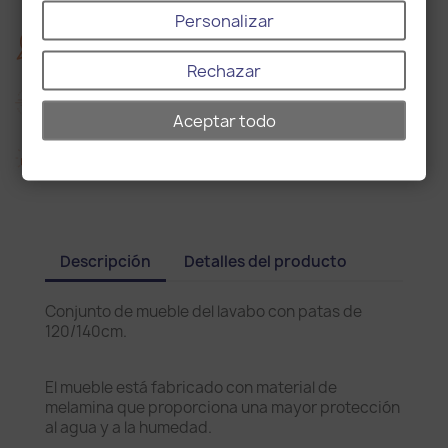
Personalizar
2
2 años de garantía
Rechazar
Entrega en 15 días
Aceptar todo
Política de envío y devolución
Descripción
Detalles del producto
Conjunto de mueble del lavabo con patas de
120/140cm.
El mueble está fabricado con material de
melamina que proporciona una mayor protección
al agua y a la humedad.