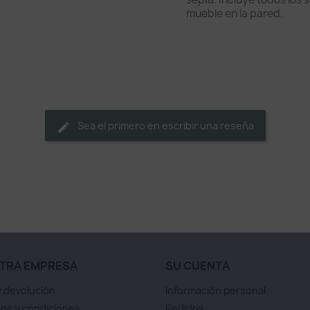
mueble en la pared.
Sea el primero en escribir una reseña
TRA EMPRESA
SU CUENTA
y devolución
Información personal
os y condiciones
Pedidos