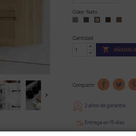
Color: Nato
Creta
Creta
Sepia
Tobac
Nato
Claro
oscuro
Cantidad

AÑADIR 
Compartir

2
2 años de garantía
Entrega en 15 días