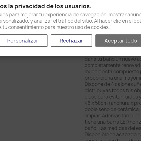
Política de envío y devo
s la privacidad de los usuarios.
es para mejorar tu experiencia de navegación, mostrar anunc
sonalizado, y analizar el tráfico del sitio. Al hacer clic en el b
as tu consentimiento para nuestro uso de cookies.
Descripción
Detal
Personalizar
Rechazar
Aceptar todo
Conjunto de baño PERTH 
dar a tu baño un nuevo a
completamente renovado 
mueble está compuesto p
proporciona una mayor 
Dispone de 4 cajones uñ
distribuyas todos tus ob
close para evitar ruidos
46 x 58cm (anchura x pro
doble seno de cerámica, e
limpiar. Además también s
tiene una barra LED hori
baño. Las medidas del es
Disponible en acabado na
sepia. Incluye todos los 