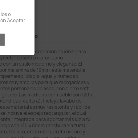
lución
ios o
otón 'Aceptar
les del producto
de 120cm. Esta colección es ideal para
specto, pasará a ser un baño
con un estilo moderno y elegante. El
or melamina de 19mm, este material le
impermeabilidad al agua y humedad.
eros muy amplios para que reorganices y
jetos personales de aseo, con cierre soft
 y golpes. Las medidas del mueble son 120 x
fundidad x altura). Incluye lavabo de
ste material es muy resistente y fácil de
e incluye el espejo rectangular, el cual
zontal integrada para aportar más luz a tu
pejo son 120 x 80cm (anchura x altura).
to, tobaco, creta claro, creta oscuro y
soportes y herrajes para suspender el