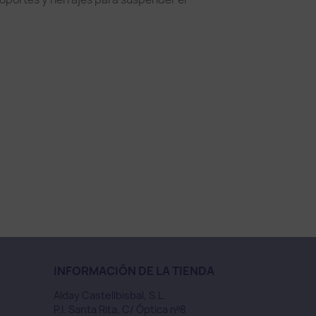
INFORMACIÓN DE LA TIENDA
Alday Castellbisbal, S.L.
P.I. Santa Rita, C/ Óptica nº8