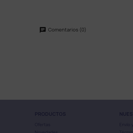
Comentarios (0)
PRODUCTOS
NUES
Ofertas
Envío 
Novedades
Términ