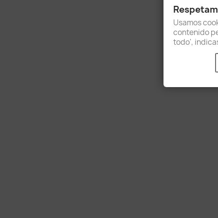
Respetamo
Usamos cooki
contenido per
todo', indic