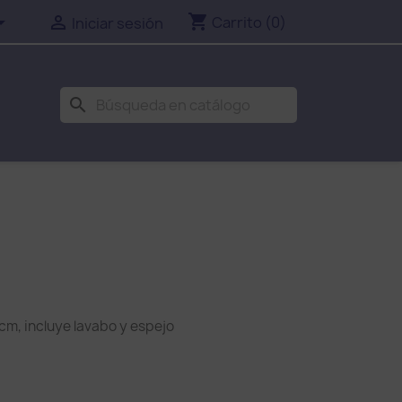
shopping_cart


Carrito
(0)
Iniciar sesión
search
m, incluye lavabo y espejo