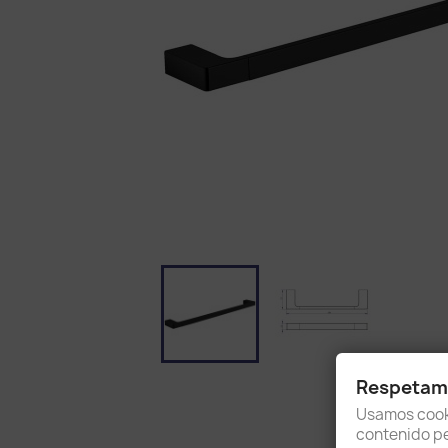
Respetamo
Usamos cooki
contenido per