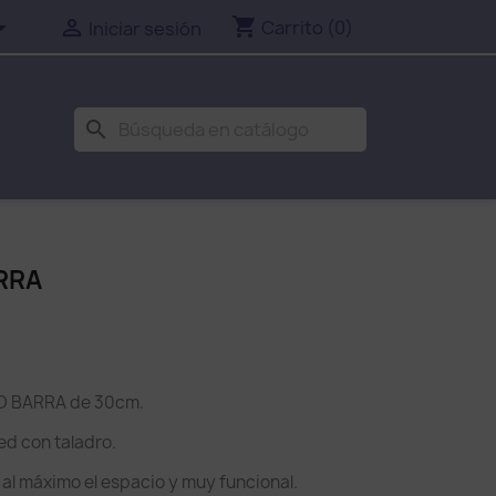
shopping_cart


Carrito
(0)
Iniciar sesión
search
RRA
O BARRA de 30cm.
red con taladro.
al máximo el espacio y muy funcional.