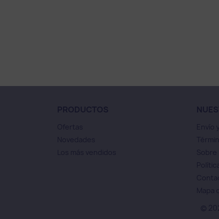
PRODUCTOS
NUES
Ofertas
Envío 
Novedades
Términ
Los más vendidos
Sobre
Polític
Conta
Mapa d
© 20