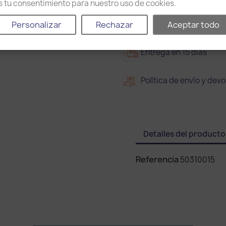
as tu consentimiento para nuestro uso de cookies.
2
2 años de garantía
Personalizar
Rechazar
Aceptar todo
Entrega en 15 días
Política de envío y devo
Detalles del producto
Referencia
50310015