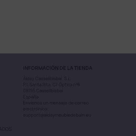
INFORMACIÓN DE LA TIENDA
Alday Castellbisbal, S.L.
P.I. Santa Rita, C/ Óptica nº8
08755 Castellbisbal
España
Envíenos un mensaje de correo
electrónico:
support@aldaymeubledebain.eu
VADOS