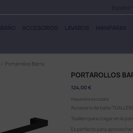
Español
 BAÑO
ACCESORIOS
LAVABOS
MAMPARAS
Portarollos Barra
PORTAROLLOS BA
124,00 €
Impuestos excluidos
Accesorio de baño TOALLER
Toallero para colgar en la pa
Es perfecto para aprovechar 