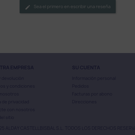
Sea el primero en escribir una reseña
TRA EMPRESA
SU CUENTA
y devolución
Información personal
os y condiciones
Pedidos
 nosotros
Facturas por abono
a de privacidad
Direcciones
cte con nosotros
el sitio
25 ALDAY CASTELLBISBAL S.L. TODOS LOS DERECHOS RESER