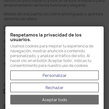
baños con poco espacio y buscan ampliar el espacio para
almacenamiento de forma funcional y elegante.
Modelo de una puerta con cierre amortiguado y apertura
derecha con uñero.
Distribución dos estantes móviles interiores para que los
adaptes a la altura que más te interese.
Respetamos la privacidad de los
usuarios.
Incluye aplique LED cromado.
Usamos cookies para mejorar tu experiencia de
Se entrega montado e incluye todos los herrajes para
navegación, mostrar anuncios o contenido
colgarlo a pared.
personalizado, y analizar el tráfico del sitio. Al
hacer clic en el botón 'Aceptar todo', indicas tu
Tamaño: 48
consentimiento para nuestro uso de cookies.
Personalizar
Color: Blanco Mate
Rechazar
Nature
Blanco
Mate
Aceptar todo
Cantidad