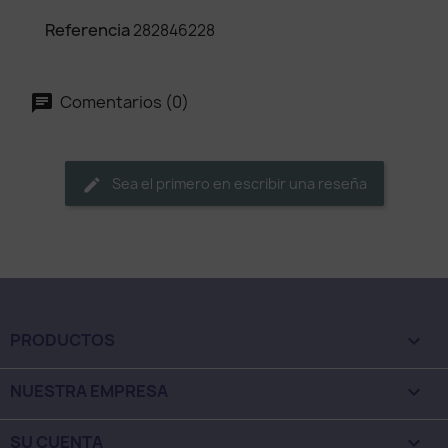
Referencia
282846228
Comentarios (0)
Sea el primero en escribir una reseña
PRODUCTOS

NUESTRA EMPRESA

SU CUENTA
