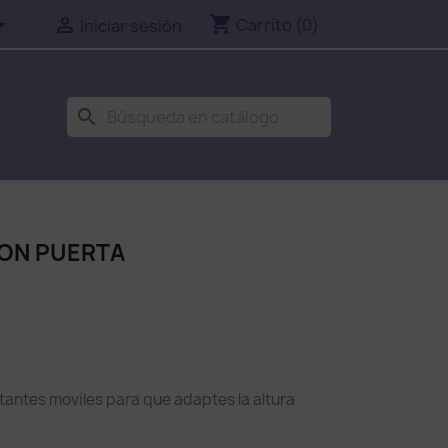
shopping_cart


Carrito
(0)
Iniciar sesión
search
ON PUERTA
stantes moviles para que adaptes la altura