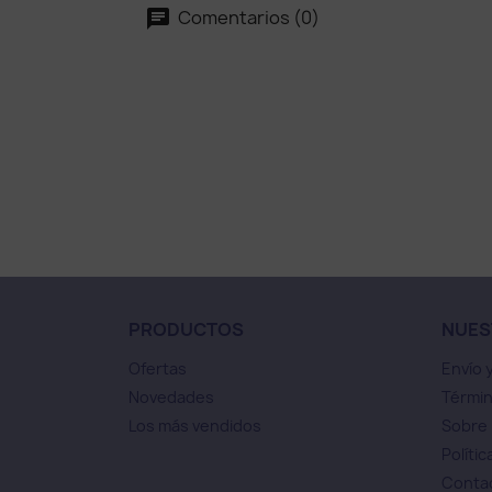
Comentarios (0)
PRODUCTOS
NUES
Ofertas
Envío 
Novedades
Términ
Los más vendidos
Sobre
Polític
Conta