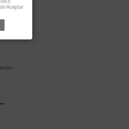
ios o
otón 'Aceptar
lución