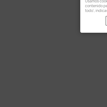
Usamos cooki
contenido per
todo', indic