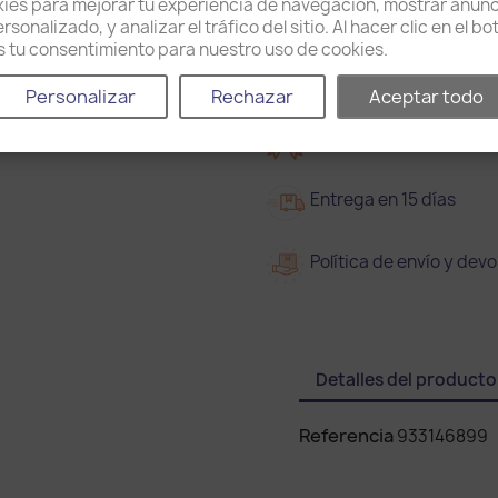
es para mejorar tu experiencia de navegación, mostrar anunc
sonalizado, y analizar el tráfico del sitio. Al hacer clic en el b
as tu consentimiento para nuestro uso de cookies.
Compartir
Personalizar
Rechazar
Aceptar todo
2
2 años de garantía
Entrega en 15 días
Política de envío y devo
Detalles del producto
Referencia
933146899