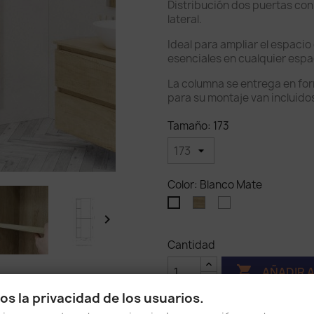
Distribución dos puertas con 
lateral.
Ideal para ampliar el espaci
esenciales en cualquier espa
La columna se entrega en form
para su montaje van incluido
Tamaño: 173
Color: Blanco Mate
Nature
Blanco
Blanco
brillante

Mate
Cantidad

AÑADIR 
s la privacidad de los usuarios.