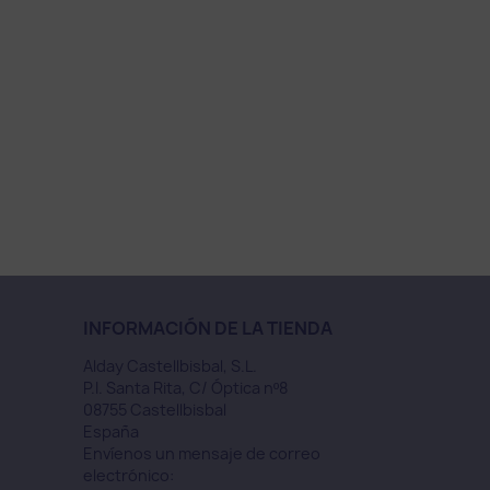
INFORMACIÓN DE LA TIENDA
Alday Castellbisbal, S.L.
P.I. Santa Rita, C/ Óptica nº8
08755 Castellbisbal
España
Envíenos un mensaje de correo
electrónico: