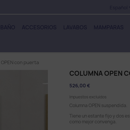
Español
 BAÑO
ACCESORIOS
LAVABOS
MAMPARAS
 OPEN con puerta
COLUMNA OPEN C
526,00 €
Impuestos excluidos
Columna OPEN suspendida.
Tiene un estante fijo y dos e
como mejor convenga.