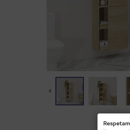

Respetamo