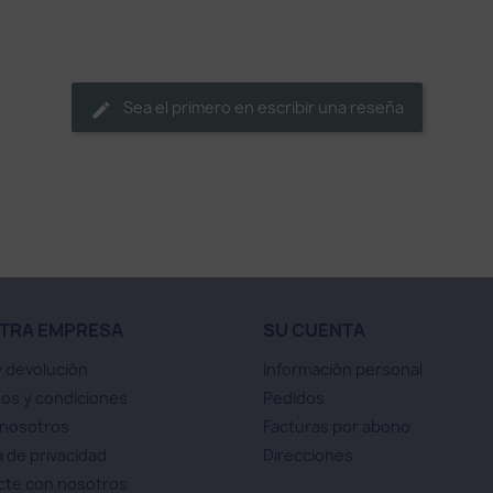
Sea el primero en escribir una reseña
TRA EMPRESA
SU CUENTA
y devolución
Información personal
os y condiciones
Pedidos
 nosotros
Facturas por abono
a de privacidad
Direcciones
cte con nosotros