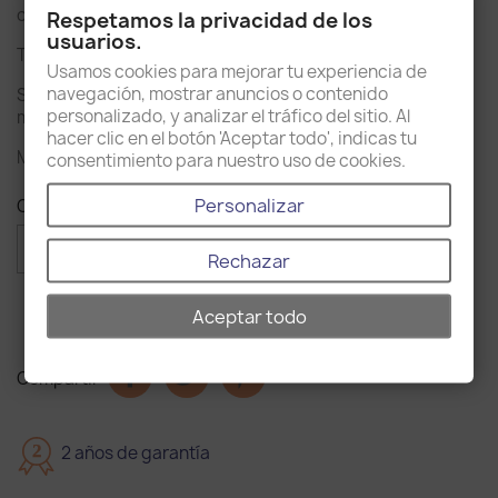
con dos perforaciones para la grifería.
Respetamos la privacidad de los
usuarios.
Tiene el desagüe estándar y el tratamiento hidrófugo.
Usamos cookies para mejorar tu experiencia de
navegación, mostrar anuncios o contenido
Su estilo de líneas rectas le darán a tu baño un toque
personalizado, y analizar el tráfico del sitio. Al
moderno y sofisticado.
hacer clic en el botón 'Aceptar todo', indicas tu
Medidas 45x36x12cm (anchura x profundidad x altura).
consentimiento para nuestro uso de cookies.
Personalizar
Cantidad

favorite_border
AÑADIR AL CARRITO
Rechazar
Aceptar todo
Compartir
2
2 años de garantía