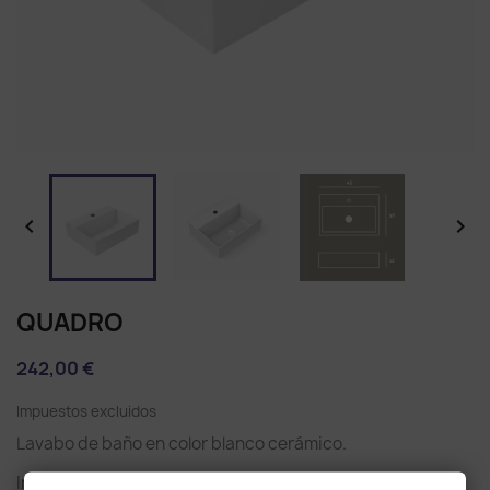


QUADRO
242,00 €
Impuestos excluidos
Lavabo de baño en color blanco cerámico.
Indicado para sobreponer encima del mueble del lavabo