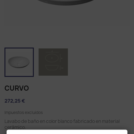
CURVO
272,25 €
Impuestos excluidos
Lavabo de baño en color blanco fabricado en material
cerámico.