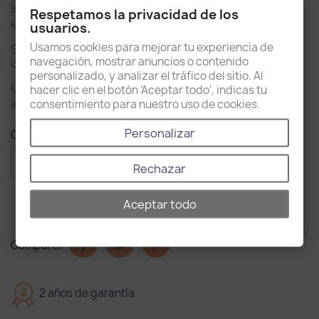
Indicado para ir colocado encima del mueble del lavabo y
Respetamos la privacidad de los
está diseñado para colocar un grifo fuera del mismo.
usuarios.
Usamos cookies para mejorar tu experiencia de
Su forma ovalada aportará a tu baño un estilo
navegación, mostrar anuncios o contenido
contemporáneo y moderno.
personalizado, y analizar el tráfico del sitio. Al
Medidas 41 x 33 x 14,5cm (anchura x profundidad x
hacer clic en el botón 'Aceptar todo', indicas tu
altura).
consentimiento para nuestro uso de cookies.
Personalizar
Cantidad

favorite_border
AÑADIR AL CARRITO
Rechazar
Aceptar todo
Compartir
2
2 años de garantía