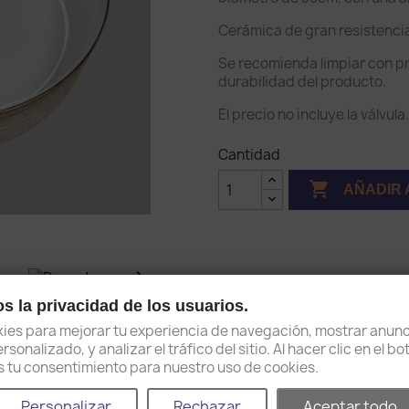
Cerámica de gran resistencia
Se recomienda limpiar con p
durabilidad del producto.
El precio no incluye la válvula
Cantidad

AÑADIR 

Compartir
 la privacidad de los usuarios.
es para mejorar tu experiencia de navegación, mostrar anunc
sonalizado, y analizar el tráfico del sitio. Al hacer clic en el b
2 años de garantía
as tu consentimiento para nuestro uso de cookies.
Personalizar
Rechazar
Aceptar todo
Entrega en 15 días