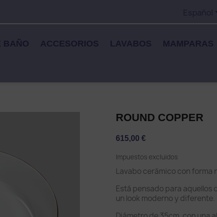
Español
E BAÑO
ACCESORIOS
LAVABOS
MAMPARAS
ROUND COPPER
615,00 €
Impuestos excluidos
Lavabo cerámico con forma 
Está pensado para aquellos q
un look moderno y diferente.
Diámetro de 35cm, con una al