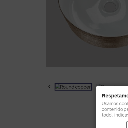

Respetamos
Usamos cooki
contenido per
todo', indic