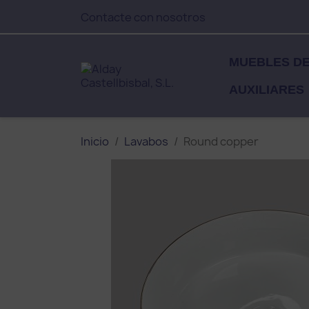
Contacte con nosotros
MUEBLES D
AUXILIARES
Inicio
Lavabos
Round copper