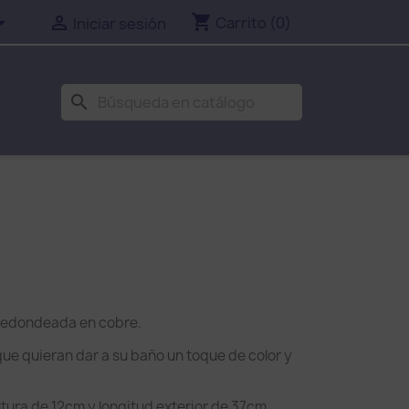
shopping_cart


Carrito
(0)
Iniciar sesión
search
redondeada en cobre.
ue quieran dar a su baño un toque de color y
tura de 12cm y longitud exterior de 37cm.