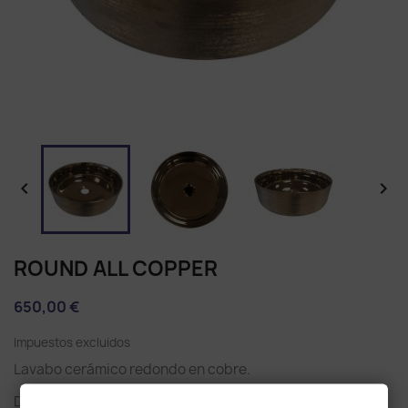


ROUND ALL COPPER
650,00 €
Impuestos excluidos
Lavabo cerámico redondo en cobre.
Destaca por su forma redonda y su aspecto glam y