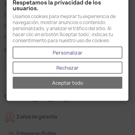
Respetamos la privacidad de los
sofisticado.
usuarios.
Es de cerámica, un material resistente y duradero.
Usamos cookies para mejorar tu experiencia de
navegación, mostrar anuncios o contenido
Medidas 37 x 37 x 12cm (largo x profundidad x altura).
personalizado, y analizar el tráfico del sitio. Al
hacer clic en el botón 'Aceptar todo', indicas tu
La grifería se vende por separado.
consentimiento para nuestro uso de cookies.
Cantidad
Personalizar

favorite_border
AÑADIR AL CARRITO
Rechazar
Aceptar todo
Compartir
2
2 años de garantía
Entrega en 15 días