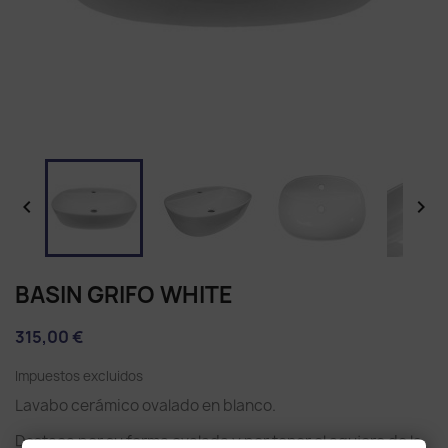


BASIN GRIFO WHITE
315,00 €
Impuestos excluidos
Lavabo cerámico ovalado en blanco.
Destaca por su forma ovalada y por tener el agujero de la