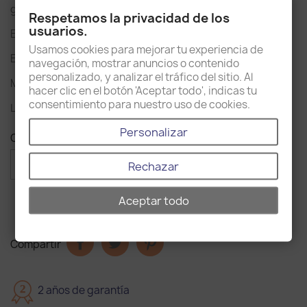
grifería incorporado.
Respetamos la privacidad de los
usuarios.
Es perfecto para cualquier tipo de mueble de baño.
Usamos cookies para mejorar tu experiencia de
Es de cerámica, un material resistente y duradero.
navegación, mostrar anuncios o contenido
personalizado, y analizar el tráfico del sitio. Al
Medidas 50 x 38 x 12cm (largo x profundidad x altura).
hacer clic en el botón 'Aceptar todo', indicas tu
consentimiento para nuestro uso de cookies.
La grifería se vende por separado.
Personalizar
Cantidad

favorite_border
AÑADIR AL CARRITO
Rechazar
Aceptar todo
Compartir
2
2 años de garantía