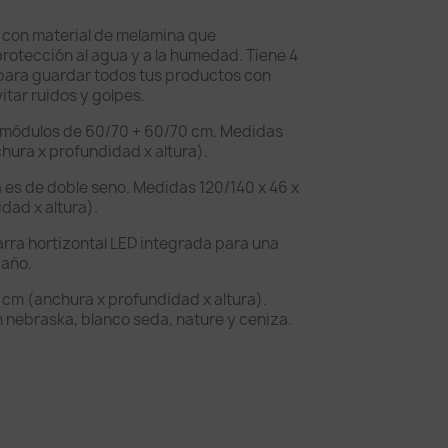
 con material de melamina que
otección al agua y a la humedad. Tiene 4
 para guardar todos tus productos con
itar ruidos y golpes.
 módulos de 60/70 + 60/70 cm. Medidas
hura x profundidad x altura).
 es de doble seno. Medidas 120/140 x 46 x
dad x altura).
arra hortizontal LED integrada para una
baño.
 cm (anchura x profundidad x altura).
 nebraska, blanco seda, nature y ceniza.