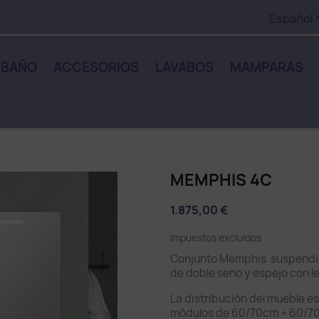
Español
 BAÑO
ACCESORIOS
LAVABOS
MAMPARAS
MEMPHIS 4C
1.875,00 €
Impuestos excluidos
Conjunto Memphis suspendid
de doble seno y espejo con l
La distribución del mueble e
módulos de 60/70cm + 60/7