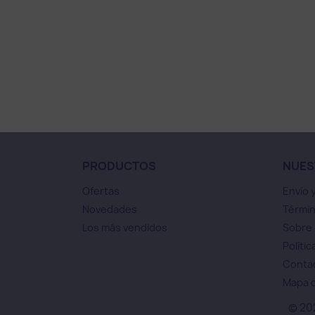
PRODUCTOS
NUES
Ofertas
Envío 
Novedades
Términ
Los más vendidos
Sobre
Polític
Conta
Mapa d
© 20