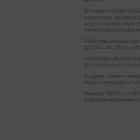
El mueble está fabricado
proporciona una mayor pr
amplios cajones ideales
cierre progresivo para ev
Está compuesto por dos
120/140 x 46 x 56cm (anc
La encimera de cerámica
2 cm (anchura x profundi
El espejo contiene una b
mayor luminosidad a tu 
Medidas 120/140 x 2 x 80
Acabados disponibles en