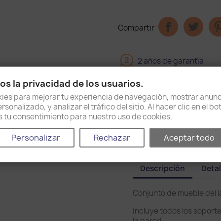
Compartir
2
2 años de garantía
s la privacidad de los usuarios.
Entrega en 15 días
es para mejorar tu experiencia de navegación, mostrar anunc
sonalizado, y analizar el tráfico del sitio. Al hacer clic en el b
Política de envío y devo
as tu consentimiento para nuestro uso de cookies.
Personalizar
Rechazar
Aceptar todo
Descripción
Detal
Conjunto de mueble del 
Incluye todos los soport
la pared.