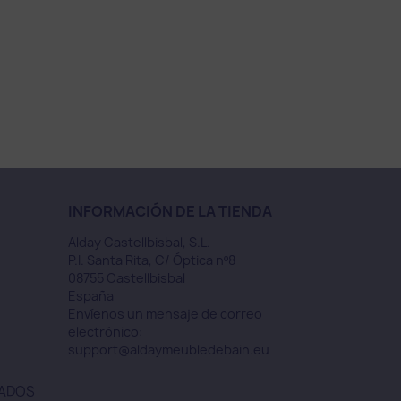
INFORMACIÓN DE LA TIENDA
Alday Castellbisbal, S.L.
P.I. Santa Rita, C/ Óptica nº8
08755 Castellbisbal
España
Envíenos un mensaje de correo
electrónico:
support@aldaymeubledebain.eu
VADOS