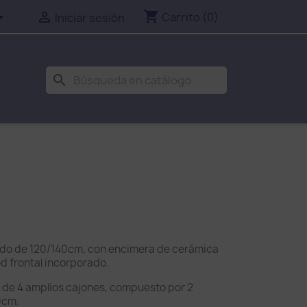
shopping_cart


Carrito
(0)
Iniciar sesión
search
o de 120/140cm, con encimera de cerámica
ed frontal incorporado.
s de 4 amplios cajones, compuesto por 2
0cm.