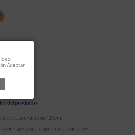
ios o
otón 'Aceptar
lución
les del producto
lavabo suspendido de 120cm.
es y herrajes para suspender el mueble en