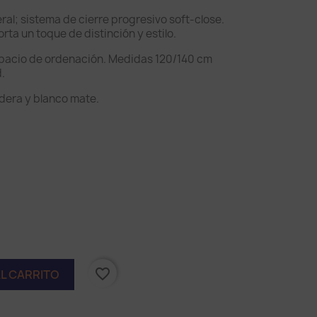
al; sistema de cierre progresivo soft-close.
rta un toque de distinción y estilo.
spacio de ordenación. Medidas 120/140 cm
.
dera y blanco mate.
favorite_border
AL CARRITO