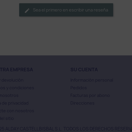
Sea el primero en escribir una reseña
TRA EMPRESA
SU CUENTA
y devolución
Información personal
os y condiciones
Pedidos
 nosotros
Facturas por abono
a de privacidad
Direcciones
cte con nosotros
el sitio
25 ALDAY CASTELLBISBAL S.L. TODOS LOS DERECHOS RESER