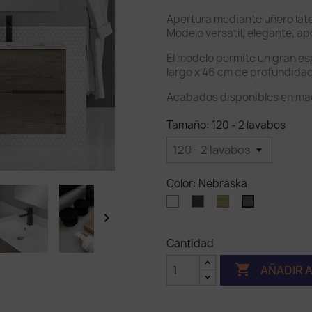
Apertura mediante uñero later
Modelo versatil, elegante, apo
El modelo permite un gran e
largo x 46 cm de profundidad
Acabados disponibles en ma
Tamaño: 120 - 2 lavabos
Color: Nebraska
Blanco
Ceniza
Nature
Nebraska
Mate

Cantidad

AÑADIR 