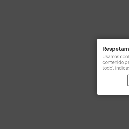
Respetamo
Usamos cooki
contenido per
todo', indic