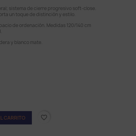
al; sistema de cierre progresivo soft-close.
rta un toque de distinción y estilo.
spacio de ordenación. Medidas 120/140 cm
.
dera y blanco mate.
favorite_border
AL CARRITO