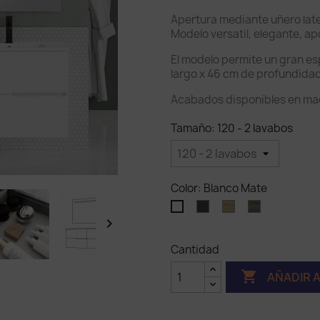
Apertura mediante uñero later
Modelo versatil, elegante, apo
El modelo permite un gran e
largo x 46 cm de profundidad
Acabados disponibles en ma
Tamaño: 120 - 2 lavabos
Color: Blanco Mate
Ceniza
Nature
Nebraska
Blanco

Mate
Cantidad

AÑADIR 