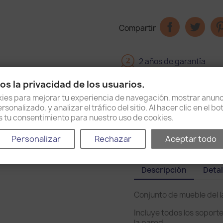
Compartir
2
2 años de garantía
s la privacidad de los usuarios.
Entrega en 15 días
es para mejorar tu experiencia de navegación, mostrar anunc
sonalizado, y analizar el tráfico del sitio. Al hacer clic en el b
Política de envío y devo
as tu consentimiento para nuestro uso de cookies.
Personalizar
Rechazar
Aceptar todo
Descripción
Detal
Conjunto de mueble del 
Incluye todos los soport
la pared.