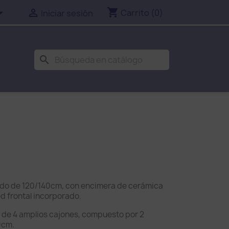
shopping_cart


Carrito
(0)
Iniciar sesión
search
o de 120/140cm, con encimera de cerámica
ed frontal incorporado.
s de 4 amplios cajones, compuesto por 2
0cm.