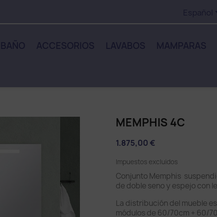
Español
 BAÑO
ACCESORIOS
LAVABOS
MAMPARAS
MEMPHIS 4C
1.875,00 €
Impuestos excluidos
Conjunto Memphis suspendid
de doble seno y espejo con l
La distribución del mueble e
módulos de 60/70cm + 60/7