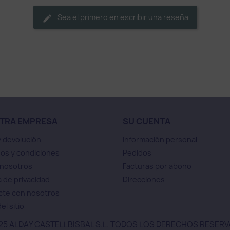
Sea el primero en escribir una reseña
TRA EMPRESA
SU CUENTA
y devolución
Información personal
os y condiciones
Pedidos
 nosotros
Facturas por abono
a de privacidad
Direcciones
cte con nosotros
el sitio
25 ALDAY CASTELLBISBAL S.L. TODOS LOS DERECHOS RESER