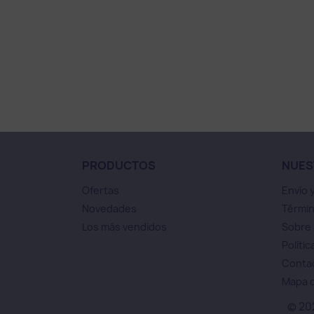
PRODUCTOS
NUES
Ofertas
Envío 
Novedades
Términ
Los más vendidos
Sobre
Polític
Conta
Mapa d
© 20