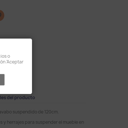
ios o
otón 'Aceptar
lución
les del producto
lavabo suspendido de 120cm.
es y herrajes para suspender el mueble en