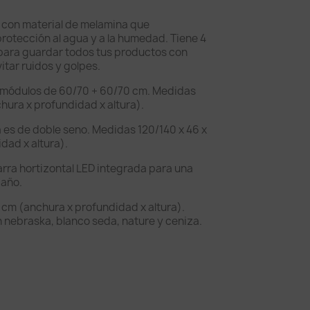
 con material de melamina que
otección al agua y a la humedad. Tiene 4
 para guardar todos tus productos con
itar ruidos y golpes.
 módulos de 60/70 + 60/70 cm. Medidas
hura x profundidad x altura).
 es de doble seno. Medidas 120/140 x 46 x
dad x altura).
arra hortizontal LED integrada para una
baño.
 cm (anchura x profundidad x altura).
 nebraska, blanco seda, nature y ceniza.