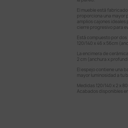
El mueble está fabricado
proporciona una mayor pr
amplios cajones ideales
cierre progresivo para ev
Está compuesto por dos
120/140 x 46 x 56cm (anc
La encimera de cerámica
2 cm (anchura x profundi
El espejo contiene una b
mayor luminosidad a tu 
Medidas 120/140 x 2 x 80
Acabados disponibles en