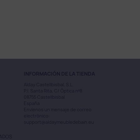
INFORMACIÓN DE LA TIENDA
Alday Castellbisbal, S.L.
P.I. Santa Rita, C/ Óptica nº8
08755 Castellbisbal
España
Envíenos un mensaje de correo
electrónico:
support@aldaymeubledebain.eu
VADOS