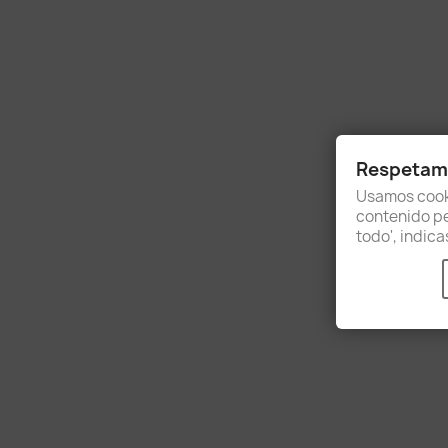
Respetamo
Usamos cooki
contenido per
todo', indic