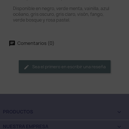
Disponible en negro, verde menta, vainilla, azul
océano, gris oscuro, gris claro, visón, fango,
verde bosque y rosa pastel.
Comentarios (0)
Sea el primero en escribir una reseña
PRODUCTOS

NUESTRA EMPRESA
