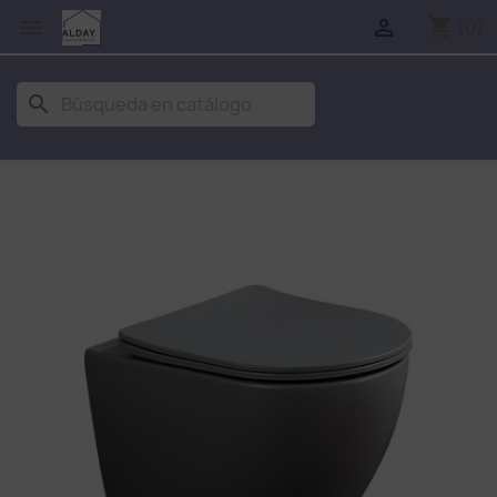
shopping_cart


(0)
search