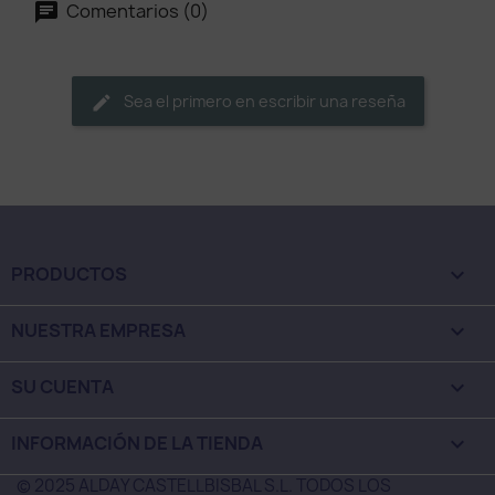
Comentarios (0)
Sea el primero en escribir una reseña
PRODUCTOS

NUESTRA EMPRESA

SU CUENTA

INFORMACIÓN DE LA TIENDA
keyboard_arrow_down
© 2025 ALDAY CASTELLBISBAL S.L. TODOS LOS