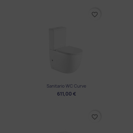
favorite_border
Sanitario WC Curve
611,00 €
favorite_border