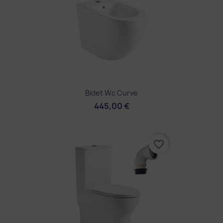
Bidet Wc Curve
445,00 €
favorite_border