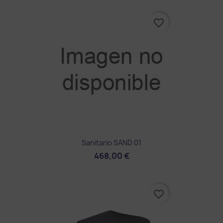
favorite_border
Sanitario SAND 01
468,00 €
favorite_border