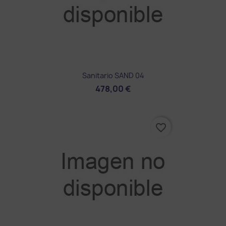
Sanitario SAND 04
478,00 €
favorite_border