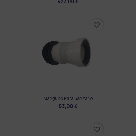
527,00 €
favorite_border
Manguito Para Sanitario
53,00 €
favorite_border