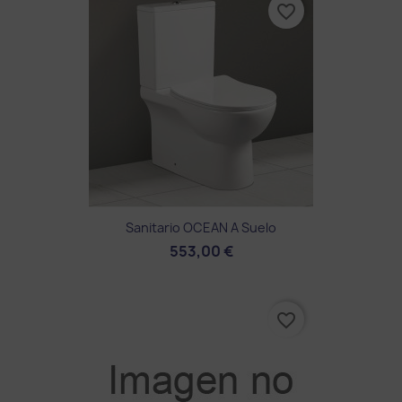
favorite_border
Sanitario OCEAN A Suelo
553,00 €
favorite_border