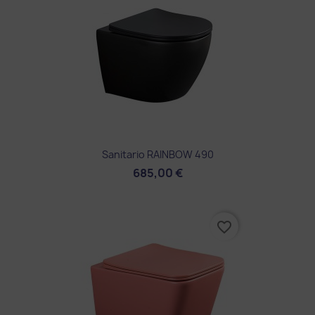
Sanitario RAINBOW 490
685,00 €
favorite_border