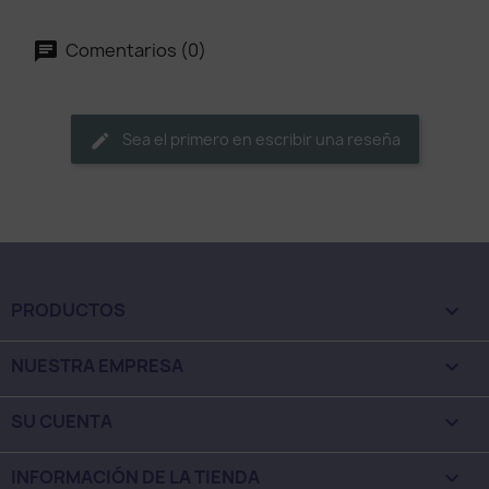
Comentarios (0)
Sea el primero en escribir una reseña
PRODUCTOS

NUESTRA EMPRESA

SU CUENTA

INFORMACIÓN DE LA TIENDA
keyboard_arrow_down