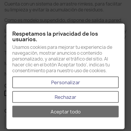
Cuenta con un sistema de arrastre rimless, para facilitar
su limpieza y evitar la acumulación de residuos.
Como es modelo suspendido, dispone de salida a pared.
La tapa está hecha de UF, un material aún más resistente y
Respetamos la privacidad de los
rígido, además cuenta con bisagras de acero inoxidable y
usuarios.
un cierre amortiguado, evitando ruidos fuertes.
Usamos cookies para mejorar tu experiencia de
navegación, mostrar anuncios o contenido
También incluye los herrajes para fijarlo a la pared.
personalizado, y analizar el tráfico del sitio. Al
Medidas sanitario: 360 x 495 x 345 mm.
hacer clic en el botón 'Aceptar todo', indicas tu
consentimiento para nuestro uso de cookies.
No incluye cisterna
Personalizar
Color: Blanco Mate
Blanco
Blanco
Rechazar
brillante
Mate
Cantidad
Aceptar todo

favorite_border
AÑADIR AL CARRITO